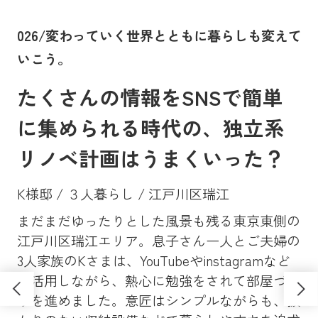
。
026/変わっていく世界とともに暮らしも変えて
0
いこう。
に
たくさんの情報をSNSで簡単
に集められる時代の、独立系
リノベ計画はうまくいった？
K様邸 / ３人暮らし / 江戸川区瑞江
まだまだゆったりとした風景も残る東京東側の
Y
、大
江戸川区瑞江エリア。息子さん一人とご夫婦の
マン
昔
3人家族のKさまは、YouTubeやinstagramなど
ンシ
高
も活用しながら、熱心に勉強をされて部屋づく
学
ソ
りを進めました。意匠はシンプルながらも、抜
し
さ