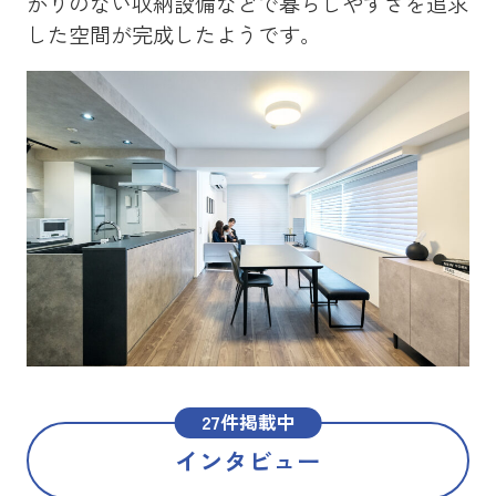
かりのない収納設備などで暮らしやすさを追求
を
した空間が完成したようです。
メ
た
27件掲載中
インタビュー