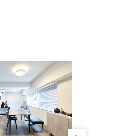
025/これからも、大
に。
フルカスタ
一覧性の喜
出さず、光