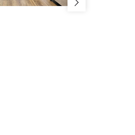
日々を送ろ
Y様邸 / １人暮らし / 白金高
昔から落ち着きと高級感が愛
リノベ。今回リノベをしたの
よなく愛するYさまです。と
を、どうしたら快適かつ明る
が映えるLDK空間が完成しま