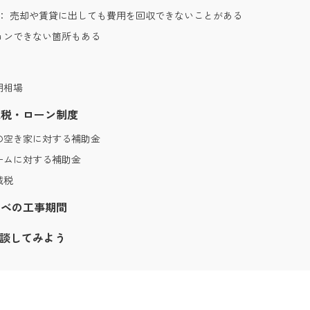
2： 売却や賃貸に出しても費用を回収できないことがある
ョンできない箇所もある
用相場
減税・ローン制度
の空き家に対する補助金
ームに対する補助金
減税
ノベの工事期間
相談してみよう