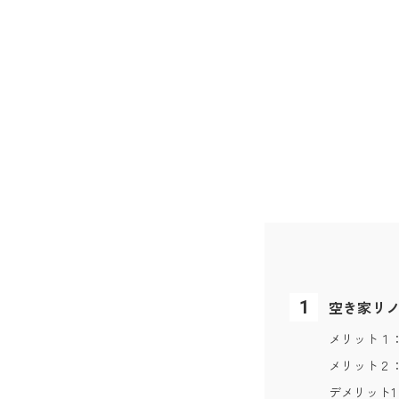
空き家リ
メリット１
メリット２
デメリット