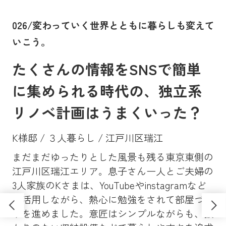
。
026/変わっていく世界とともに暮らしも変えて
0
いこう。
に
たくさんの情報をSNSで簡単
に集められる時代の、独立系
リノベ計画はうまくいった？
K様邸 / ３人暮らし / 江戸川区瑞江
まだまだゆったりとした風景も残る東京東側の
Y
、大
江戸川区瑞江エリア。息子さん一人とご夫婦の
マン
昔
3人家族のKさまは、YouTubeやinstagramなど
ンシ
高
も活用しながら、熱心に勉強をされて部屋づく
学
ソ
りを進めました。意匠はシンプルながらも、抜
し
さ