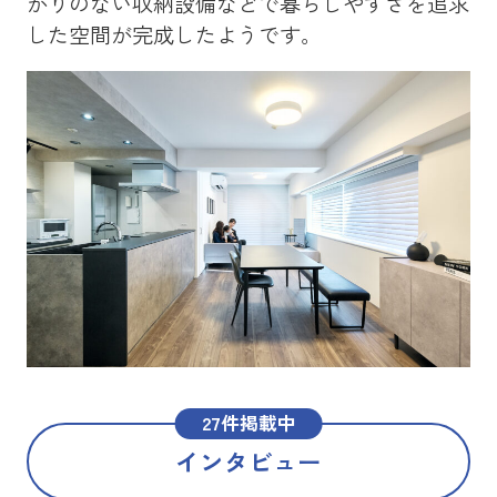
かりのない収納設備などで暮らしやすさを追求
を
した空間が完成したようです。
メ
た
27件掲載中
インタビュー