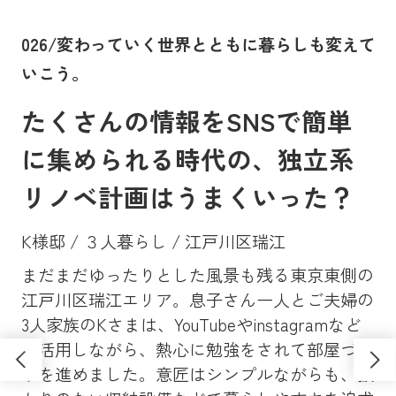
。
026/変わっていく世界とともに暮らしも変えて
0
いこう。
に
たくさんの情報をSNSで簡単
に集められる時代の、独立系
リノベ計画はうまくいった？
K様邸 / ３人暮らし / 江戸川区瑞江
まだまだゆったりとした風景も残る東京東側の
Y
、大
江戸川区瑞江エリア。息子さん一人とご夫婦の
マン
昔
3人家族のKさまは、YouTubeやinstagramなど
ンシ
高
も活用しながら、熱心に勉強をされて部屋づく
学
ソ
りを進めました。意匠はシンプルながらも、抜
し
さ