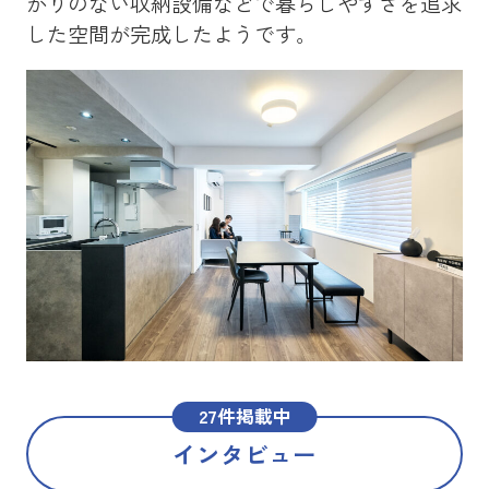
かりのない収納設備などで暮らしやすさを追求
を
した空間が完成したようです。
メ
た
27件掲載中
インタビュー