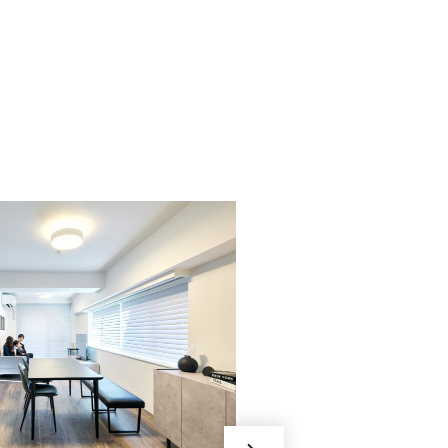
025/これからも、大
に。
フルカスタ
一覧性の喜
出さず、光