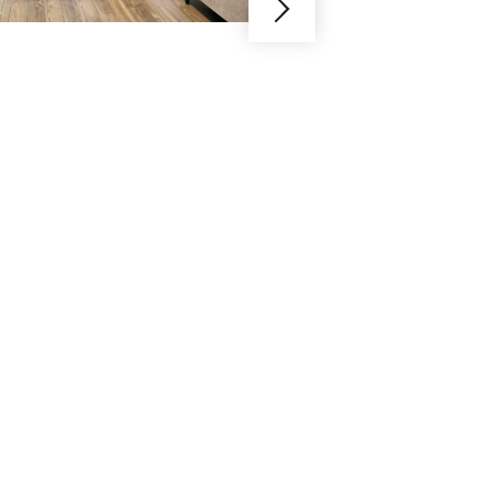
日々を送ろ
Y様邸 / １人暮らし / 白金高
昔から落ち着きと高級感が愛
リノベ。今回リノベをしたの
よなく愛するYさまです。と
を、どうしたら快適かつ明る
が映えるLDK空間が完成しま