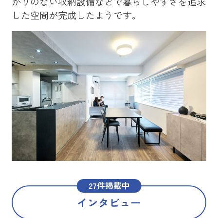
かりのない収納設備などで暮らしやすさを追求
を
した空間が完成したようです。
メ
た
27件掲載中
インタビュー