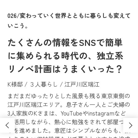
。
026/変わっていく世界とともに暮らしも変えて
0
いこう。
に
たくさんの情報をSNSで簡単
に集められる時代の、独立系
リノベ計画はうまくいった？
K様邸 / ３人暮らし / 江戸川区瑞江
まだまだゆったりとした風景も残る東京東側の
Y
、大
江戸川区瑞江エリア。息子さん一人とご夫婦の
マン
昔
3人家族のKさまは、YouTubeやinstagramなど
ンシ
高
も活用しながら、熱心に勉強をされて部屋づく
学
ソ
りを進めました。意匠はシンプルながらも、抜
し
さ