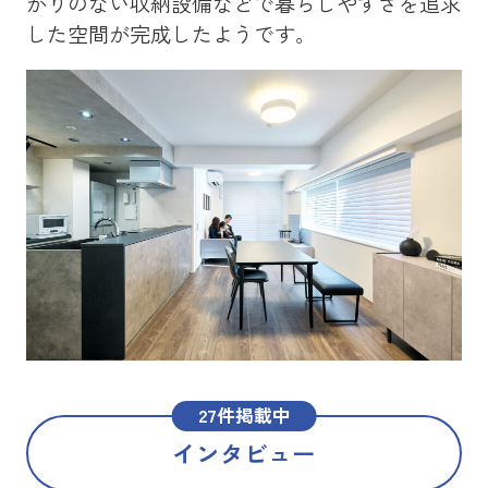
かりのない収納設備などで暮らしやすさを追求
を
した空間が完成したようです。
メ
た
27件掲載中
インタビュー