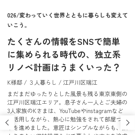
。
026/変わっていく世界とともに暮らしも変えて
0
いこう。
に
たくさんの情報をSNSで簡単
に集められる時代の、独立系
リノベ計画はうまくいった？
K様邸 / ３人暮らし / 江戸川区瑞江
まだまだゆったりとした風景も残る東京東側の
Y
、大
江戸川区瑞江エリア。息子さん一人とご夫婦の
マン
昔
3人家族のKさまは、YouTubeやinstagramなど
ンシ
高
も活用しながら、熱心に勉強をされて部屋づく
学
ソ
りを進めました。意匠はシンプルながらも、抜
し
さ