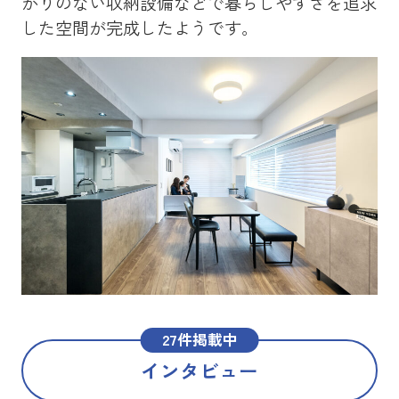
かりのない収納設備などで暮らしやすさを追求
を
した空間が完成したようです。
メ
た
27件掲載中
インタビュー