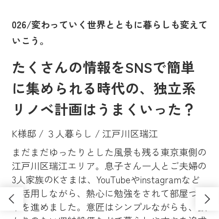
。
026/変わっていく世界とともに暮らしも変えて
0
いこう。
に
たくさんの情報をSNSで簡単
に集められる時代の、独立系
リノベ計画はうまくいった？
K様邸 / ３人暮らし / 江戸川区瑞江
まだまだゆったりとした風景も残る東京東側の
Y
、大
江戸川区瑞江エリア。息子さん一人とご夫婦の
マン
昔
3人家族のKさまは、YouTubeやinstagramなど
ンシ
高
も活用しながら、熱心に勉強をされて部屋づく
学
ソ
りを進めました。意匠はシンプルながらも、抜
し
さ