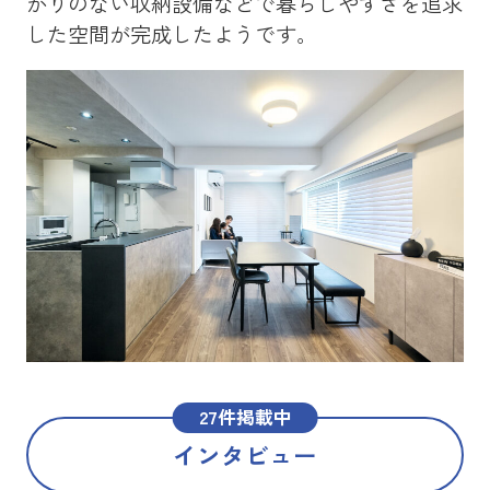
かりのない収納設備などで暮らしやすさを追求
を
した空間が完成したようです。
メ
た
27件掲載中
インタビュー