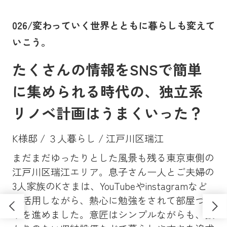
。
026/変わっていく世界とともに暮らしも変えて
0
いこう。
に
たくさんの情報をSNSで簡単
に集められる時代の、独立系
リノベ計画はうまくいった？
K様邸 / ３人暮らし / 江戸川区瑞江
まだまだゆったりとした風景も残る東京東側の
Y
、大
江戸川区瑞江エリア。息子さん一人とご夫婦の
マン
昔
3人家族のKさまは、YouTubeやinstagramなど
ンシ
高
も活用しながら、熱心に勉強をされて部屋づく
学
ソ
りを進めました。意匠はシンプルながらも、抜
し
さ