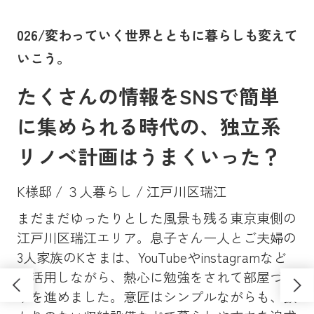
。
026/変わっていく世界とともに暮らしも変えて
0
いこう。
に
たくさんの情報をSNSで簡単
に集められる時代の、独立系
リノベ計画はうまくいった？
K様邸 / ３人暮らし / 江戸川区瑞江
まだまだゆったりとした風景も残る東京東側の
Y
、大
江戸川区瑞江エリア。息子さん一人とご夫婦の
マン
昔
3人家族のKさまは、YouTubeやinstagramなど
ンシ
高
も活用しながら、熱心に勉強をされて部屋づく
学
ソ
りを進めました。意匠はシンプルながらも、抜
し
さ