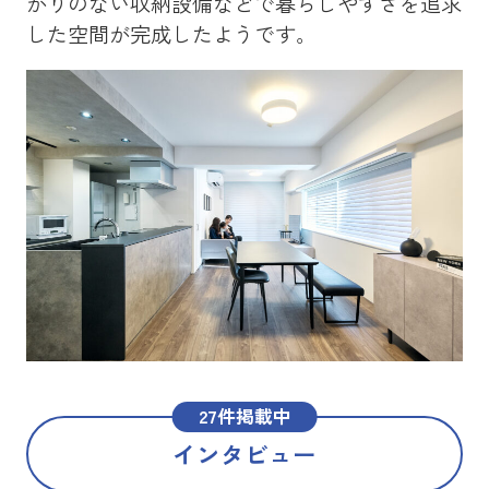
かりのない収納設備などで暮らしやすさを追求
を
した空間が完成したようです。
メ
た
27件掲載中
インタビュー