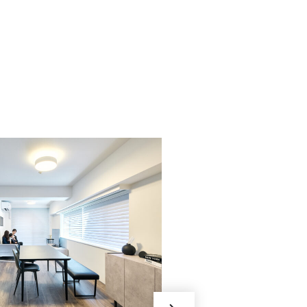
025/これからも、大
に。
フルカスタ
一覧性の喜
出さず、光