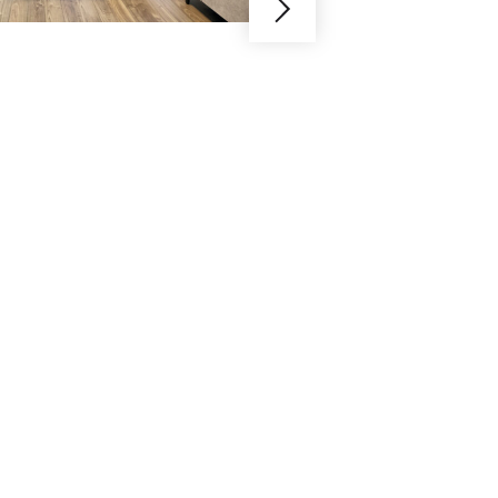
日々を送ろ
Y様邸 / １人暮らし / 白金高
昔から落ち着きと高級感が愛
リノベ。今回リノベをしたの
よなく愛するYさまです。と
を、どうしたら快適かつ明る
が映えるLDK空間が完成しま