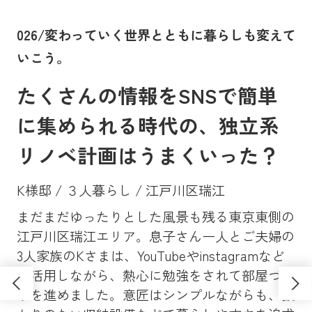
。
026/変わっていく世界とともに暮らしも変えて
0
いこう。
に
たくさんの情報をSNSで簡単
に集められる時代の、独立系
リノベ計画はうまくいった？
K様邸 / ３人暮らし / 江戸川区瑞江
まだまだゆったりとした風景も残る東京東側の
Y
、大
江戸川区瑞江エリア。息子さん一人とご夫婦の
マン
昔
3人家族のKさまは、YouTubeやinstagramなど
ンシ
高
も活用しながら、熱心に勉強をされて部屋づく
学
ソ
りを進めました。意匠はシンプルながらも、抜
し
さ