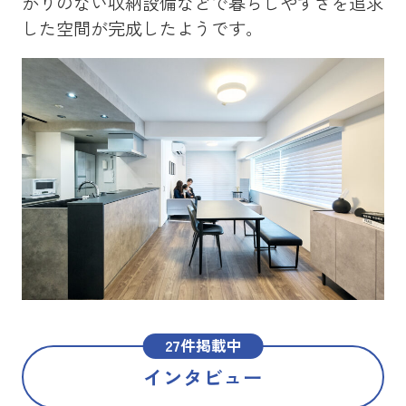
かりのない収納設備などで暮らしやすさを追求
を
した空間が完成したようです。
メ
た
27件掲載中
インタビュー