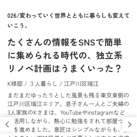
。
026/変わっていく世界とともに暮らしも変えて
0
いこう。
に
たくさんの情報をSNSで簡単
に集められる時代の、独立系
リノベ計画はうまくいった？
K様邸 / ３人暮らし / 江戸川区瑞江
まだまだゆったりとした風景も残る東京東側の
Y
、大
江戸川区瑞江エリア。息子さん一人とご夫婦の
マン
昔
3人家族のKさまは、YouTubeやinstagramなど
ンシ
高
も活用しながら、熱心に勉強をされて部屋づく
学
ソ
りを進めました。意匠はシンプルながらも、抜
し
さ