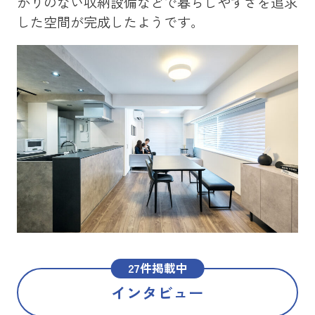
かりのない収納設備などで暮らしやすさを追求
を
した空間が完成したようです。
メ
た
27件掲載中
インタビュー