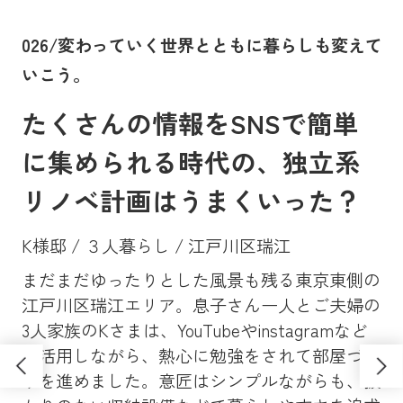
。
026/変わっていく世界とともに暮らしも変えて
0
いこう。
に
たくさんの情報をSNSで簡単
に集められる時代の、独立系
リノベ計画はうまくいった？
K様邸 / ３人暮らし / 江戸川区瑞江
まだまだゆったりとした風景も残る東京東側の
Y
、大
江戸川区瑞江エリア。息子さん一人とご夫婦の
マン
昔
3人家族のKさまは、YouTubeやinstagramなど
ンシ
高
も活用しながら、熱心に勉強をされて部屋づく
学
ソ
りを進めました。意匠はシンプルながらも、抜
し
さ