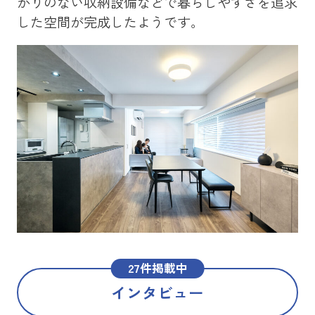
かりのない収納設備などで暮らしやすさを追求
を
した空間が完成したようです。
メ
た
27件掲載中
インタビュー