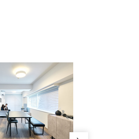
025/これからも、大
に。
フルカスタ
一覧性の喜
出さず、光