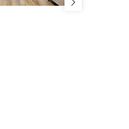
日々を送ろ
Y様邸 / １人暮らし / 白金高
昔から落ち着きと高級感が愛
リノベ。今回リノベをしたの
よなく愛するYさまです。と
を、どうしたら快適かつ明る
が映えるLDK空間が完成しま