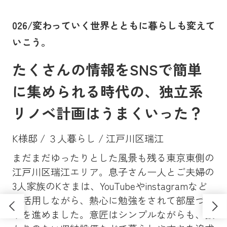
。
026/変わっていく世界とともに暮らしも変えて
0
いこう。
に
たくさんの情報をSNSで簡単
に集められる時代の、独立系
リノベ計画はうまくいった？
K様邸 / ３人暮らし / 江戸川区瑞江
まだまだゆったりとした風景も残る東京東側の
Y
、大
江戸川区瑞江エリア。息子さん一人とご夫婦の
マン
昔
3人家族のKさまは、YouTubeやinstagramなど
ンシ
高
も活用しながら、熱心に勉強をされて部屋づく
学
ソ
りを進めました。意匠はシンプルながらも、抜
し
さ