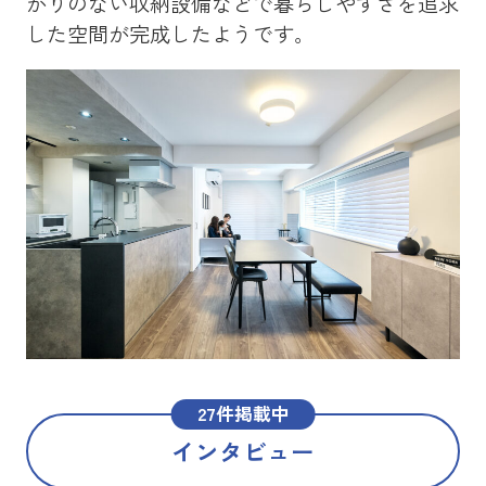
かりのない収納設備などで暮らしやすさを追求
を
した空間が完成したようです。
メ
た
27件掲載中
インタビュー