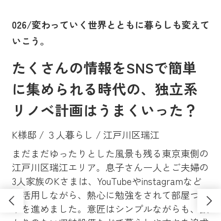
。
026/変わっていく世界とともに暮らしも変えて
0
いこう。
に
たくさんの情報をSNSで簡単
に集められる時代の、独立系
リノベ計画はうまくいった？
K様邸 / ３人暮らし / 江戸川区瑞江
まだまだゆったりとした風景も残る東京東側の
Y
、大
江戸川区瑞江エリア。息子さん一人とご夫婦の
マン
昔
3人家族のKさまは、YouTubeやinstagramなど
ンシ
高
も活用しながら、熱心に勉強をされて部屋づく
学
ソ
りを進めました。意匠はシンプルながらも、抜
し
さ