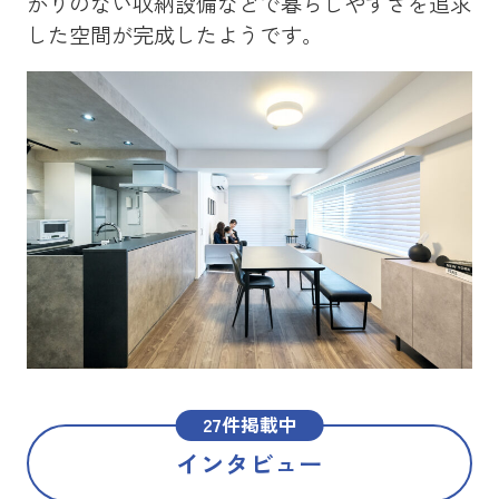
かりのない収納設備などで暮らしやすさを追求
を
した空間が完成したようです。
メ
た
27件掲載中
インタビュー