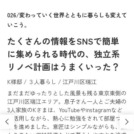
。
026/変わっていく世界とともに暮らしも変えて
0
いこう。
に
たくさんの情報をSNSで簡単
に集められる時代の、独立系
リノベ計画はうまくいった？
K様邸 / ３人暮らし / 江戸川区瑞江
まだまだゆったりとした風景も残る東京東側の
Y
、大
江戸川区瑞江エリア。息子さん一人とご夫婦の
マン
昔
3人家族のKさまは、YouTubeやinstagramなど
ンシ
高
も活用しながら、熱心に勉強をされて部屋づく
学
ソ
りを進めました。意匠はシンプルながらも、抜
し
さ