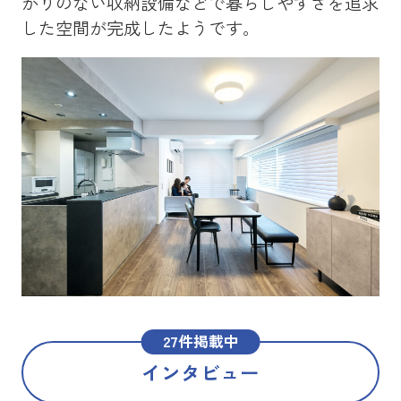
かりのない収納設備などで暮らしやすさを追求
を
した空間が完成したようです。
メ
た
27件掲載中
インタビュー