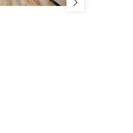
日々を送ろ
Y様邸 / １人暮らし / 白金高
昔から落ち着きと高級感が愛
リノベ。今回リノベをしたの
よなく愛するYさまです。と
を、どうしたら快適かつ明る
が映えるLDK空間が完成しま