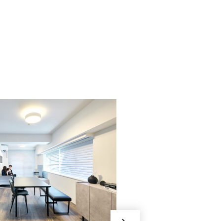
025/これからも、大
に。
フルカスタ
一覧性の喜
出さず、光