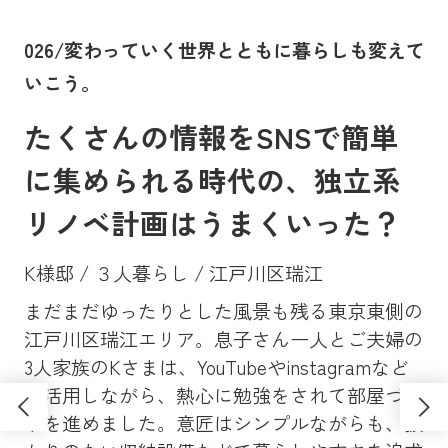
。
026/変わっていく世界とともに暮らしも変えて
0
いこう。
に
たくさんの情報をSNSで簡単
に集められる時代の、独立系
リノベ計画はうまくいった？
K様邸 / ３人暮らし / 江戸川区瑞江
まだまだゆったりとした風景も残る東京東側の
Y
、大
江戸川区瑞江エリア。息子さん一人とご夫婦の
マン
昔
3人家族のKさまは、YouTubeやinstagramなど
ンシ
高
も活用しながら、熱心に勉強をされて部屋づく
学
ソ
りを進めました。意匠はシンプルながらも、抜
し
さ