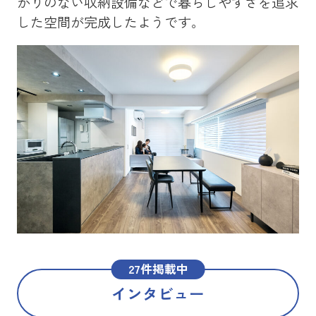
かりのない収納設備などで暮らしやすさを追求
を
した空間が完成したようです。
メ
た
27件掲載中
インタビュー