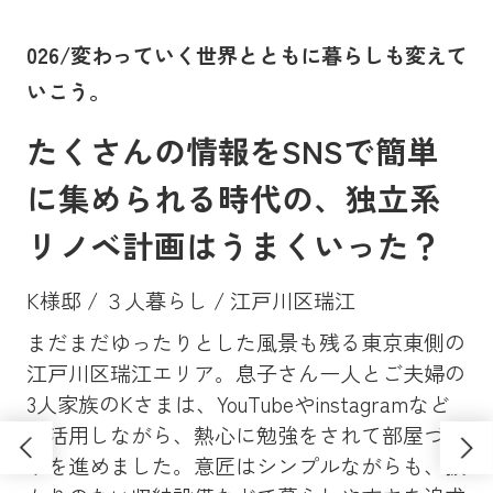
。
026/変わっていく世界とともに暮らしも変えて
0
いこう。
に
たくさんの情報をSNSで簡単
に集められる時代の、独立系
リノベ計画はうまくいった？
K様邸 / ３人暮らし / 江戸川区瑞江
まだまだゆったりとした風景も残る東京東側の
Y
、大
江戸川区瑞江エリア。息子さん一人とご夫婦の
マン
昔
3人家族のKさまは、YouTubeやinstagramなど
ンシ
高
も活用しながら、熱心に勉強をされて部屋づく
学
ソ
りを進めました。意匠はシンプルながらも、抜
し
さ