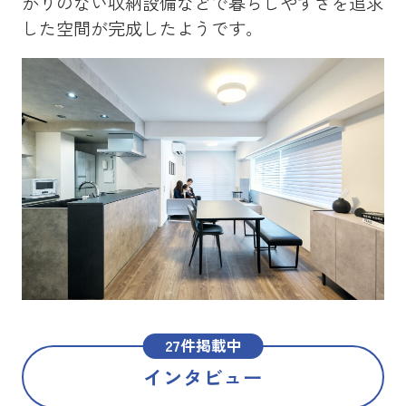
かりのない収納設備などで暮らしやすさを追求
を
した空間が完成したようです。
メ
た
27件掲載中
インタビュー