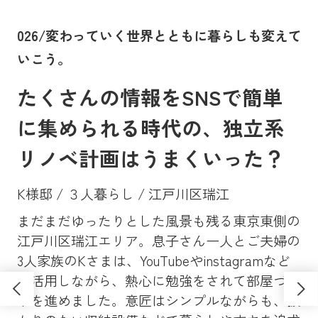
。
026/変わっていく世界とともに暮らしも変えて
0
いこう。
に
たくさんの情報をSNSで簡単
に集められる時代の、独立系
リノベ計画はうまくいった？
K様邸 / ３人暮らし / 江戸川区瑞江
まだまだゆったりとした風景も残る東京東側の
Y
、大
江戸川区瑞江エリア。息子さん一人とご夫婦の
マン
昔
3人家族のKさまは、YouTubeやinstagramなど
ンシ
高
も活用しながら、熱心に勉強をされて部屋づく
学
ソ
りを進めました。意匠はシンプルながらも、抜
し
さ