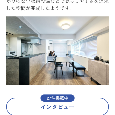
かりのない収納設備などで暮らしやすさを追求
を
した空間が完成したようです。
メ
た
27件掲載中
インタビュー