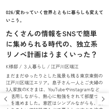
。
026/変わっていく世界とともに暮らしも変えて
0
いこう。
に
たくさんの情報をSNSで簡単
に集められる時代の、独立系
リノベ計画はうまくいった？
K様邸 / ３人暮らし / 江戸川区瑞江
まだまだゆったりとした風景も残る東京東側の
Y
、大
江戸川区瑞江エリア。息子さん一人とご夫婦の
マン
昔
3人家族のKさまは、YouTubeやinstagramなど
ンシ
高
も活用しながら、熱心に勉強をされて部屋づく
学
ソ
りを進めました。意匠はシンプルながらも、抜
し
さ