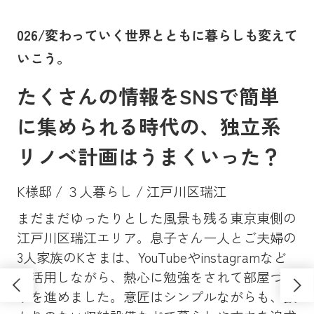
。
026/変わっていく世界とともに暮らしも変えて
0
いこう。
に
たくさんの情報をSNSで簡単
に集められる時代の、独立系
リノベ計画はうまくいった？
K様邸 / ３人暮らし / 江戸川区瑞江
まだまだゆったりとした風景も残る東京東側の
Y
、大
江戸川区瑞江エリア。息子さん一人とご夫婦の
マン
昔
3人家族のKさまは、YouTubeやinstagramなど
ンシ
高
も活用しながら、熱心に勉強をされて部屋づく
学
ソ
りを進めました。意匠はシンプルながらも、抜
し
さ