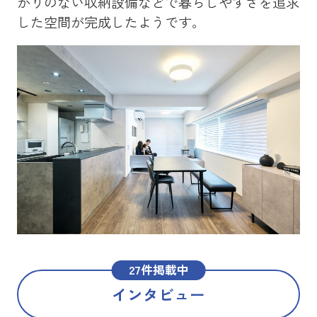
かりのない収納設備などで暮らしやすさを追求
を
した空間が完成したようです。
メ
た
27件掲載中
インタビュー